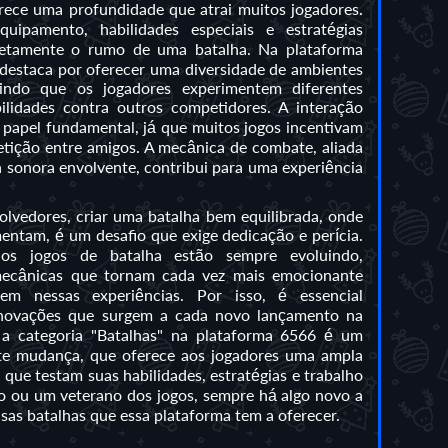
rece uma profundidade que atrai muitos jogadores.
uipamento, habilidades especiais e estratégias
letamente o rumo de uma batalha. Na plataforma
e destaca por oferecer uma diversidade de ambientes
tindo que os jogadores experimentem diferentes
lidades contra outros competidores. A interação
apel fundamental, já que muitos jogos incentivam
tição entre amigos. A mecânica de combate, aliada
ha sonora envolvente, contribui para uma experiência
volvedores, criar uma batalha bem equilibrada, onde
ntam, é um desafio que exige dedicação e perícia.
 os jogos de batalha estão sempre evoluindo,
mecânicas que tornam cada vez mais emocionante
em nessas experiências. Por isso, é essencial
inovações que surgem a cada novo lançamento na
a categoria "Batalhas" na plataforma 6566 é um
te mudança, que oferece aos jogadores uma ampla
 que testam suas habilidades, estratégias e trabalho
o ou um veterano dos jogos, sempre há algo novo a
nsas batalhas que essa plataforma tem a oferecer.