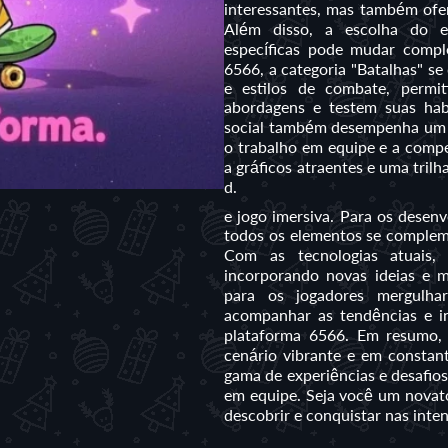
interessantes, mas também ofe
Além disso, a escolha do eq
específicas pode mudar comp
6566, a categoria "Batalhas" s
e estilos de combate, permi
abordagens e testem suas habi
social também desempenha um p
o trabalho em equipe e a compe
a gráficos atraentes e uma tril
d.
e jogo imersiva. Para os desen
todos os elementos se compleme
Com as tecnologias atuais,
incorporando novas ideias e 
para os jogadores mergulhar
acompanhar as tendências e 
plataforma 6566. Em resumo, 
cenário vibrante e em constan
gama de experiências e desafios
em equipe. Seja você um novat
descobrir e conquistar nas inte