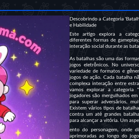
Descobrindo a Categoria 'Batal
e Habilidade
Este artigo explora a categ
diferentes formas de gameplay,
interação social durante as bata
As batalhas são uma das forma
jogos eletrônicos. No univer
variedade de formatos e gêner
jogos de ação. Cada batalha n
complexa interação entre estrat
vamos explorar a categoria 
jogadores são mergulhados em 
para superar adversários, mui
Existem vários tipos de batal
contra um até grandes batalh
para alcançar a vitória. Um aspe
ento do personagem, onde dif
aprimoradas ao longo do jog